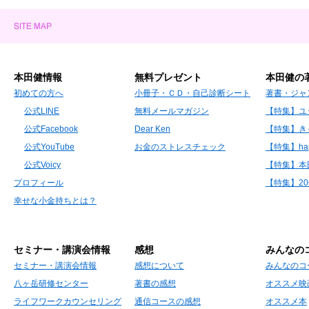
本田健情報
無料プレゼント
本田健の
初めての方へ
小冊子・ＣＤ・自己診断シート
著書・ジャ
公式LINE
無料メールマガジン
【特集】ユ
公式Facebook
Dear Ken
【特集】き
公式YouTube
お金のストレスチェック
【特集】hap
公式Voicy
【特集】本
プロフィール
【特集】2
幸せな小金持ちとは？
セミナー・講演会情報
感想
みんなの
セミナー・講演会情報
感想について
みんなのコ
八ヶ岳研修センター
著書の感想
オススメ映
ライフワークカウンセリング
通信コースの感想
オススメ本