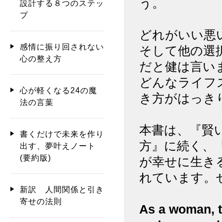
う。
設計する８つのステッ
プ
どれがいい悪
感情に振り回されない
そして他の選
心の整え方
だと健は言い
どんなライフ
心が軽くなる24の魔
き方がはっき
法の言葉
本書は、『賢
書くだけで未来を作り
方』に続く、
出す、夢叶えノート
(要約版)
が幸せに生き
れています。
新訳 人間関係と引き
寄せの法則
As a woman, t