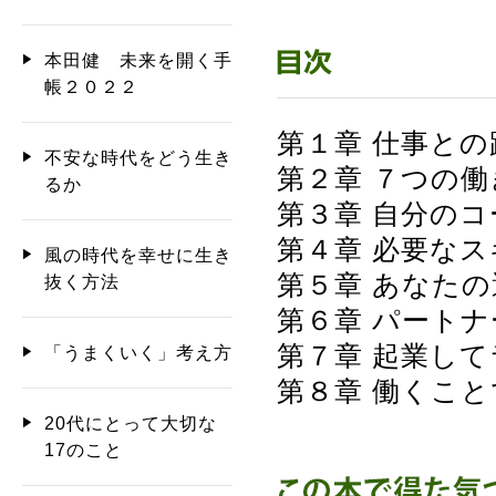
本田健 未来を開く手
帳２０２２
第１章 仕事と
不安な時代をどう生き
第２章 ７つの
るか
第３章 自分の
第４章 必要な
風の時代を幸せに生き
第５章 あなた
抜く方法
第６章 パート
第７章 起業し
「うまくいく」考え方
第８章 働くこ
20代にとって大切な
17のこと