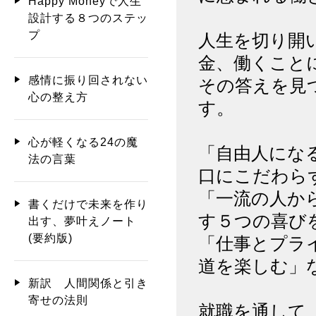
Happy Moneyで人生
設計する８つのステッ
プ
人生を切り開
金、働くこと
感情に振り回されない
その答えを見
心の整え方
す。
心が軽くなる24の魔
「自由人にな
法の言葉
口にこだわら
「一流の人か
書くだけで未来を作り
す５つの喜び
出す、夢叶えノート
(要約版)
「仕事とプラ
道を楽しむ」
新訳 人間関係と引き
寄せの法則
就職を通して