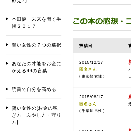
教え>』
本田健 未来を開く手
帳２０１７
賢い女性の７つの選択
投稿日
2015/12/17
あなたの才能をお金に
匿名さん
かえる49の言葉
( 東京都 女性 )
読書で自分を高める
2015/08/17
匿名さん
賢い女性の[お金の稼
( 千葉県 男性 )
ぎ方・ふやし方・守り
方]