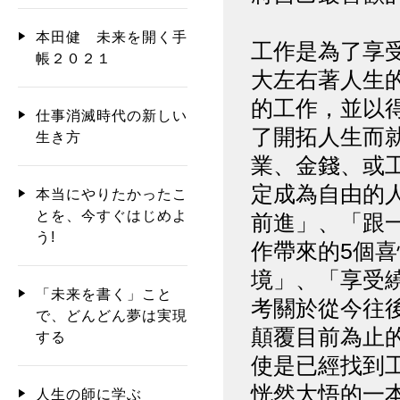
本田健 未来を開く手
工作是為了享
帳２０２１
大左右著人生
的工作，並以
仕事消滅時代の新しい
了開拓人生而
生き方
業、金錢、或
定成為自由的
本当にやりたかったこ
とを、今すぐはじめよ
前進」、「跟
う!
作帶來的5個
境」、「享受
「未来を書く」こと
考關於從今往
で、どんどん夢は実現
顛覆目前為止
する
使是已經找到
恍然大悟的一
人生の師に学ぶ