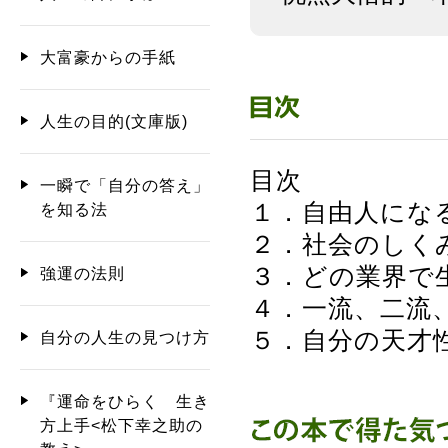
大富豪からの手紙
人生の目的(文庫版)
目次
一瞬で「自分の答え」
１．自由人にな
を知る法
２．社会のしく
３．どの業界で
強運の法則
４．一流、二流
５．自分の天才
自分の人生の見つけ方
『運命をひらく 生き
方上手<松下幸之助の