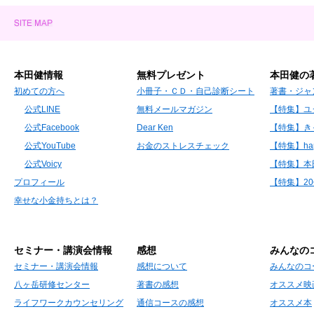
本田健情報
無料プレゼント
本田健の
初めての方へ
小冊子・ＣＤ・自己診断シート
著書・ジャ
公式LINE
無料メールマガジン
【特集】ユ
公式Facebook
Dear Ken
【特集】き
公式YouTube
お金のストレスチェック
【特集】hap
公式Voicy
【特集】本
プロフィール
【特集】2
幸せな小金持ちとは？
セミナー・講演会情報
感想
みんなの
セミナー・講演会情報
感想について
みんなのコ
八ヶ岳研修センター
著書の感想
オススメ映
ライフワークカウンセリング
通信コースの感想
オススメ本