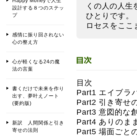
Happy Moneyで人生
くの人の人生
設計する８つのステッ
ひとりです。
プ
ロセスをここ
感情に振り回されない
心の整え方
心が軽くなる24の魔
法の言葉
目次
書くだけで未来を作り
Part1 エイブ
出す、夢叶えノート
Part2 引き寄
(要約版)
Part3 意図的
Part4 ありの
新訳 人間関係と引き
Part5 場面ご
寄せの法則