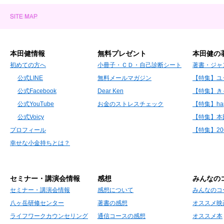
本田健情報
無料プレゼント
本田健の
初めての方へ
小冊子・ＣＤ・自己診断シート
著書・ジャ
公式LINE
無料メールマガジン
【特集】ユ
公式Facebook
Dear Ken
【特集】き
公式YouTube
お金のストレスチェック
【特集】hap
公式Voicy
【特集】本
プロフィール
【特集】2
幸せな小金持ちとは？
セミナー・講演会情報
感想
みんなの
セミナー・講演会情報
感想について
みんなのコ
八ヶ岳研修センター
著書の感想
オススメ映
ライフワークカウンセリング
通信コースの感想
オススメ本