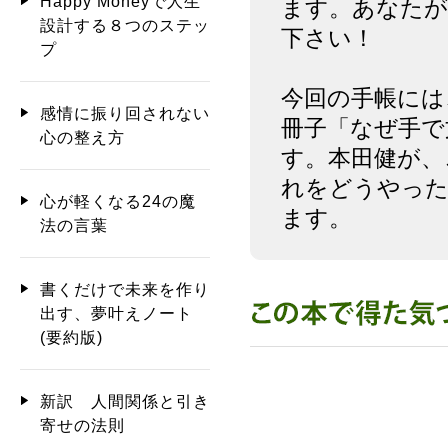
Happy Moneyで人生
ます。あなたが
設計する８つのステッ
下さい！
プ
今回の手帳には
感情に振り回されない
冊子「なぜ手で
心の整え方
す。本田健が、
れをどうやった
心が軽くなる24の魔
ます。
法の言葉
書くだけで未来を作り
出す、夢叶えノート
(要約版)
新訳 人間関係と引き
寄せの法則