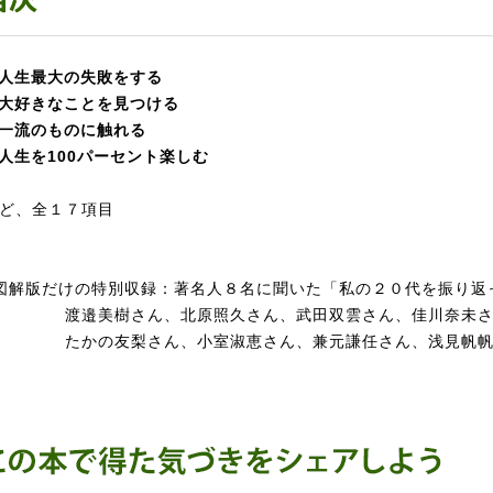
人生最大の失敗をする
大好きなことを見つける
一流のものに触れる
人生を100パーセント楽しむ
ど、全１７項目
図解版だけの特別収録：著名人８名に聞いた「私の２０代を振り返
渡邉美樹さん、北原照久さん、武田双雲さん、佳川奈未さ
たかの友梨さん、小室淑恵さん、兼元謙任さん、浅見帆帆