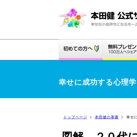
幸せに成功する心理学
トップページ
本田健の著書
幸せ
図解 ２０代