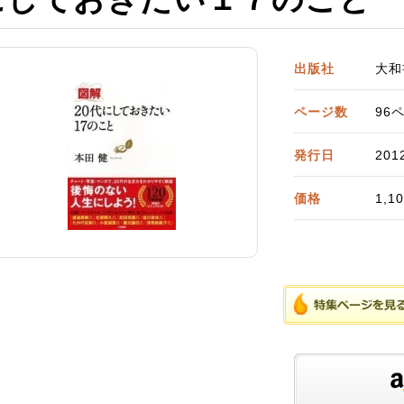
出版社
大和
ページ数
96
発行日
201
価格
1,