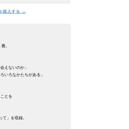
本を購入する →
１冊。
出会えないのか」
いろいろなかたちがある」
いことを
って」を収録。