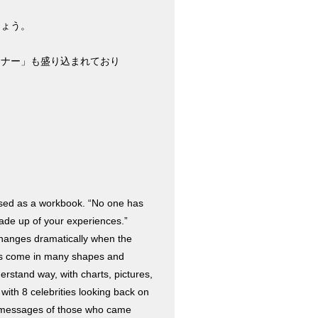
しょう。
ーナー」も盛り込まれており
eased as a workbook. “No one has
ade up of your experiences.”
e changes dramatically when the
fts come in many shapes and
rstand way, with charts, pictures,
with 8 celebrities looking back on
he messages of those who came