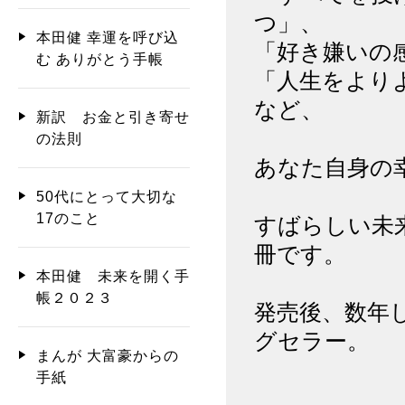
つ」、
本田健 幸運を呼び込
「好き嫌いの
む ありがとう手帳
「人生をより
など、
新訳 お金と引き寄せ
の法則
あなた自身の
50代にとって大切な
17のこと
すばらしい未
冊です。
本田健 未来を開く手
帳２０２３
発売後、数年
グセラー。
まんが 大富豪からの
手紙