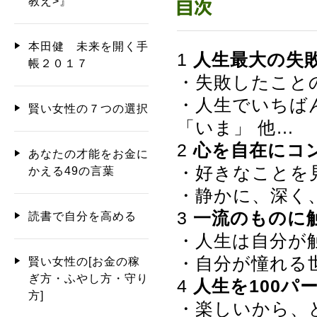
教え>』
本田健 未来を開く手
1
人生最大の失
帳２０１７
・失敗したこと
・人生でいちば
賢い女性の７つの選択
「いま」 他…
2
心を自在にコ
あなたの才能をお金に
・好きなことを
かえる49の言葉
・静かに、深く
3
一流のものに
読書で自分を高める
・人生は自分が
・自分が憧れる
賢い女性の[お金の稼
ぎ方・ふやし方・守り
4
人生を100パ
方]
・楽しいから、