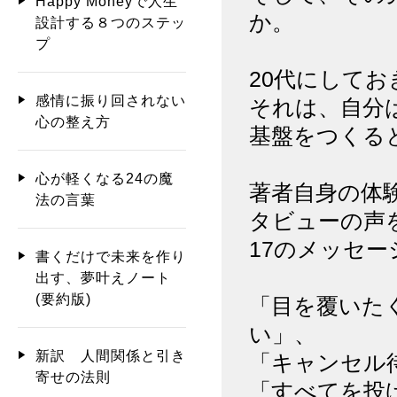
Happy Moneyで人生
か。
設計する８つのステッ
プ
20代にして
感情に振り回されない
それは、自分
心の整え方
基盤をつくる
心が軽くなる24の魔
著者自身の体
法の言葉
タビューの声
17のメッセ
書くだけで未来を作り
出す、夢叶えノート
(要約版)
「目を覆いた
い」、
新訳 人間関係と引き
「キャンセル
寄せの法則
「すべてを投