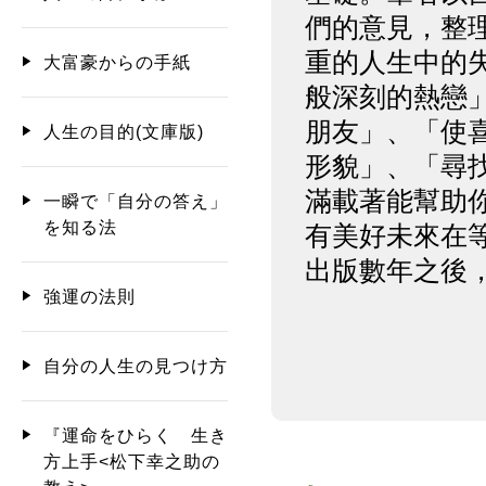
們的意見，整
重的人生中的
大富豪からの手紙
般深刻的熱戀
朋友」、「使
人生の目的(文庫版)
形貌」、「尋
滿載著能幫助
一瞬で「自分の答え」
を知る法
有美好未來在
出版數年之後
強運の法則
自分の人生の見つけ方
『運命をひらく 生き
方上手<松下幸之助の