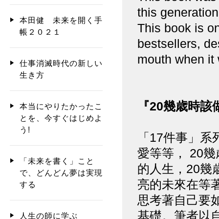
this generation
本田健 未来を開く手
This book is o
帳２０２１
bestsellers, d
mouth when it 
仕事消滅時代の新しい
生き方
『20幾歳時該
本当にやりたかったこ
とを、今すぐはじめよ
う!
「17件事」系
愛等等， 20
「未来を書く」こと
的人生，20幾
で、どんどん夢は実現
亮的未來在等
する
思考著自己要
基礎。筆者以
人生の師に学ぶ