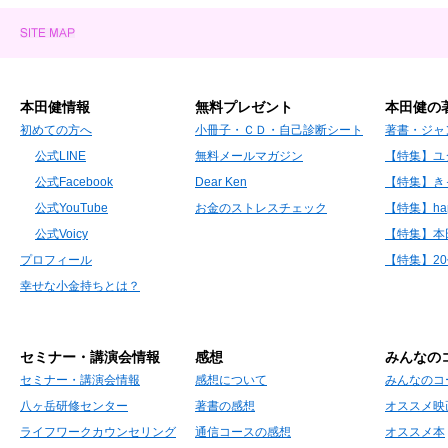
本田健情報
無料プレゼント
本田健の
初めての方へ
小冊子・ＣＤ・自己診断シート
著書・ジャ
公式LINE
無料メールマガジン
【特集】ユ
公式Facebook
Dear Ken
【特集】き
公式YouTube
お金のストレスチェック
【特集】hap
公式Voicy
【特集】本
プロフィール
【特集】2
幸せな小金持ちとは？
セミナー・講演会情報
感想
みんなの
セミナー・講演会情報
感想について
みんなのコ
八ヶ岳研修センター
著書の感想
オススメ映
ライフワークカウンセリング
通信コースの感想
オススメ本