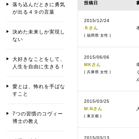
投稿日
落ち込んだときに勇気
が出る４９の言葉
2015/12/24
Ｒさん
決めた未来しか実現し
( 福岡県 女性 )
ない
2015/06/06
大好きなことをして、
MKさん
人生を自由に生きる！
( 兵庫県 女性 )
愛とは、怖れを手ばな
すこと
2015/03/25
M.Nさん
7つの習慣のコヴィー
( 東京都 )
博士の教え
2015/03/13