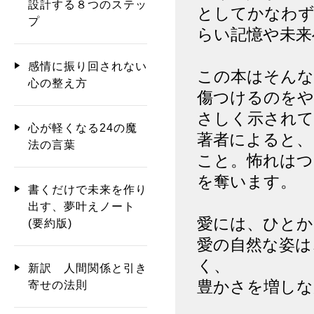
設計する８つのステッ
としてかなわず
プ
らい記憶や未来
感情に振り回されない
この本はそんな
心の整え方
傷つけるのをや
さしく示されて
心が軽くなる24の魔
著者によると、
法の言葉
こと。怖れはつ
を奪います。
書くだけで未来を作り
出す、夢叶えノート
愛には、ひとか
(要約版)
愛の自然な姿は
く、
新訳 人間関係と引き
豊かさを増しな
寄せの法則