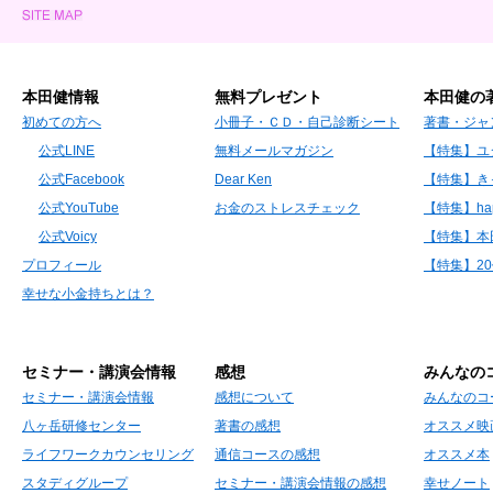
本田健情報
無料プレゼント
本田健の
初めての方へ
小冊子・ＣＤ・自己診断シート
著書・ジャ
公式LINE
無料メールマガジン
【特集】ユ
公式Facebook
Dear Ken
【特集】き
公式YouTube
お金のストレスチェック
【特集】hap
公式Voicy
【特集】本
プロフィール
【特集】2
幸せな小金持ちとは？
セミナー・講演会情報
感想
みんなの
セミナー・講演会情報
感想について
みんなのコ
八ヶ岳研修センター
著書の感想
オススメ映
ライフワークカウンセリング
通信コースの感想
オススメ本
スタディグループ
セミナー・講演会情報の感想
幸せノート