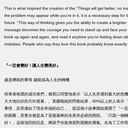
This is what inspired the creation of the “Things will get better, no m
the problem may appear while you're in it, it is a necessary step for 
future. “This way of thinking gives you the ability to create a brighter 
message becomes the courage you need to stand up and face your situ
book up again and again, and read it anytime you’re feeling down abo
mistakes. People who say they love this book probably know exactly
『一定會變好！讓人生變美好』
越是糟糕的事情 越能成為人生的轉機
與筆者相遇的成功者們，都異口同聲地表示「以人生所遇到最大的危
大大地往好的方向發展」。美國報紙的問卷結果，90%以上的人表示
事情，反而連結了現在幸福的自己」。從這個小故事開始展開了『一
的困難，其實全都是為了迎接最棒的未來所必經的階段。「只因一個
好！」這樣強烈的訊息，將賦予你挺身面對困難的勇氣。在為了工作