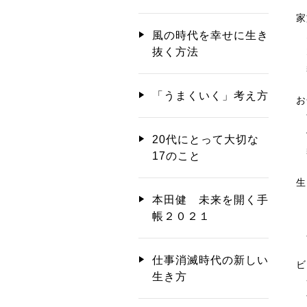
家
風の時代を幸せに生き
抜く方法
「うまくいく」考え方
お
す
20代にとって大切な
楽
17のこと
生
自
本田健 未来を開く手
自
帳２０２１
仕事消滅時代の新しい
ビ
生き方
す