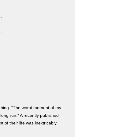
す。
き、
 thing: “The worst moment of my
long run.” A recently published
 of their life was inextricably