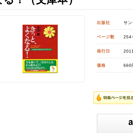
出版社
サン
ページ数
25
発行日
20
価格
66