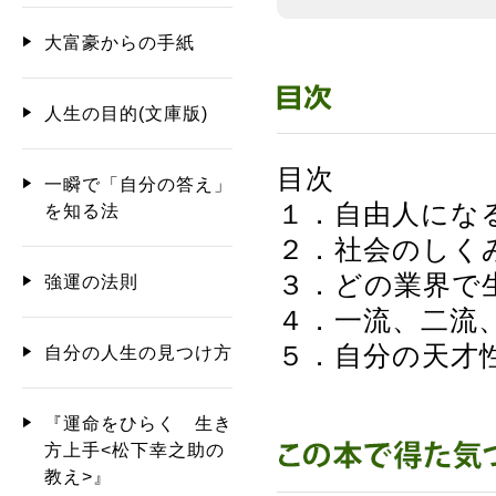
大富豪からの手紙
人生の目的(文庫版)
目次
一瞬で「自分の答え」
１．自由人にな
を知る法
２．社会のしく
３．どの業界で
強運の法則
４．一流、二流
５．自分の天才
自分の人生の見つけ方
『運命をひらく 生き
方上手<松下幸之助の
教え>』