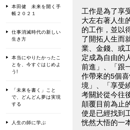
本田健 未来を開く手
工作是為了享
帳２０２１
大左右著人生
的工作，並以
仕事消滅時代の新しい
了開拓人生而
生き方
業、金錢、或
定成為自由的
本当にやりたかったこ
とを、今すぐはじめよ
前進」、「跟
う!
作帶來的5個
境」、「享受
「未来を書く」こと
考關於從今往
で、どんどん夢は実現
顛覆目前為止
する
使是已經找到
恍然大悟的一
人生の師に学ぶ