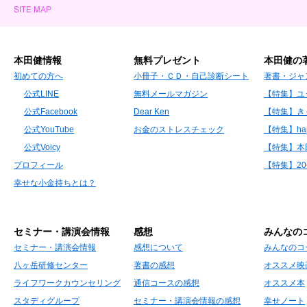
本田健情報
無料プレゼント
本田健の
初めての方へ
小冊子・ＣＤ・自己診断シート
著書・ジャ
公式LINE
無料メールマガジン
【特集】ユ
公式Facebook
Dear Ken
【特集】き
公式YouTube
お金のストレスチェック
【特集】hap
公式Voicy
【特集】本
プロフィール
【特集】2
幸せな小金持ちとは？
セミナー・講演会情報
感想
みんなの
セミナー・講演会情報
感想について
みんなのコ
八ヶ岳研修センター
著書の感想
オススメ映
ライフワークカウンセリング
通信コースの感想
オススメ本
スタディグループ
セミナー・講演会情報の感想
幸せノート