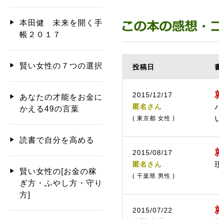
本田健 未来を開く手
帳２０１７
賢い女性の７つの選択
投稿日
2015/12/17
あなたの才能をお金に
匿名さん
かえる49の言葉
( 東京都 女性 )
読書で自分を高める
2015/08/17
匿名さん
賢い女性の[お金の稼
( 千葉県 男性 )
ぎ方・ふやし方・守り
方]
2015/07/22