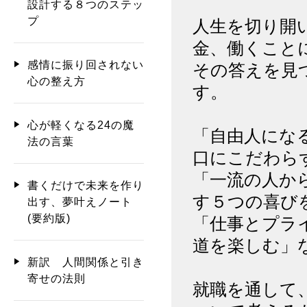
設計する８つのステッ
プ
人生を切り開
金、働くこと
感情に振り回されない
その答えを見
心の整え方
す。
心が軽くなる24の魔
「自由人にな
法の言葉
口にこだわら
「一流の人か
書くだけで未来を作り
す５つの喜び
出す、夢叶えノート
(要約版)
「仕事とプラ
道を楽しむ」
新訳 人間関係と引き
寄せの法則
就職を通して