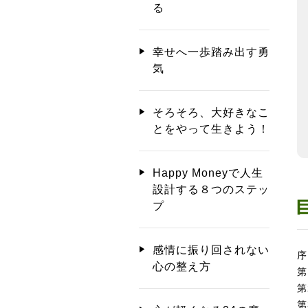
る
幸せへ一歩踏み出す勇
気
そろそろ、大好きなこ
とをやって生きよう！
Happy Moneyで人生
設計する８つのステッ
プ
感情に振り回されない
序
心の整え方
第
第
第