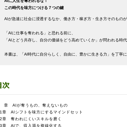
AIに人生を奪われるな！
この時代を味方につける７つの鍵
AIが急速に社会に浸透するなか、働き方・稼ぎ方・生き方そのもの
「AIに仕事を奪われる」と恐れる前に、
「AIとどう共存し、自分の価値をどう高めていくか」が問われる時
本書は、「AI時代に自分らしく、自由に、豊かに生きる力」を丁寧
 章 AIが奪うもの、奪えないもの
1章 AIシフトを味方にするマインドセット
2章 奪われにくいスキルを磨く
3章 AIで、収入源を複線化する