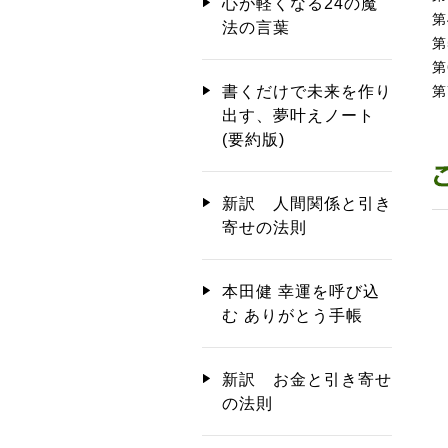
心が軽くなる24の魔
第
法の言葉
第
第
第
書くだけで未来を作り
出す、夢叶えノート
(要約版)
新訳 人間関係と引き
寄せの法則
本田健 幸運を呼び込
む ありがとう手帳
新訳 お金と引き寄せ
の法則